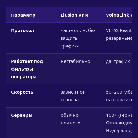
Параметр
Еlusion VPN
VolnaLink VP
Протокол
чаще один, без
VLESS Reality (
защиты
резервные)
трафика
Работает под
нестабильно
да, трафик ка
фильтры
оператора
Скорость
зависит от
50–200 Мбит/с
сервера
на практике)
Серверы
обычно
100+ (Германи
немного
Финляндия,
Нидерланды и