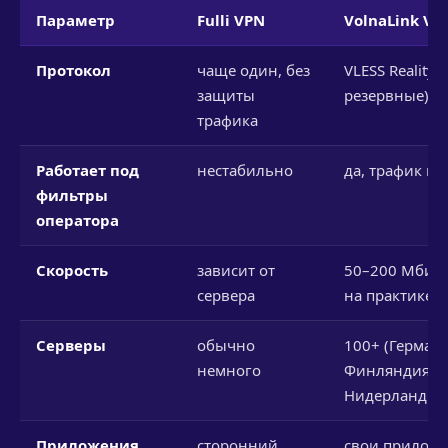
Параметр
Fulli VPN
VolnaLink VP
Протокол
чаще один, без
VLESS Reality (
защиты
резервные)
трафика
Работает под
нестабильно
да, трафик ка
фильтры
оператора
Скорость
зависит от
50–200 Мбит/с
сервера
на практике)
Серверы
обычно
100+ (Германи
немного
Финляндия,
Нидерланды и
Приложения
сторонний
свои приложе