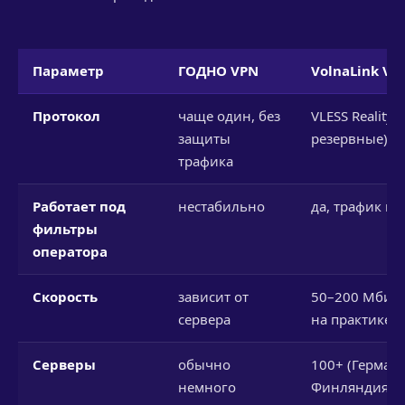
Параметр
ГОДНО VPN
VolnaLink VP
Протокол
чаще один, без
VLESS Reality (
защиты
резервные)
трафика
Работает под
нестабильно
да, трафик ка
фильтры
оператора
Скорость
зависит от
50–200 Мбит/с
сервера
на практике)
Серверы
обычно
100+ (Германи
немного
Финляндия,