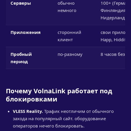
Серверы
обычно
100+ (Германи
немного
Финляндия,
Нидерланды и
Приложения
сторонний
свои приложе
клиент
Happ, Hiddify
Пробный
по-разному
8 часов без к
период
Почему VolnaLink работает под
блокировками
VLESS Reality.
Трафик неотличим от обычного
захода на популярный сайт. оборудование
операторов нечего блокировать.