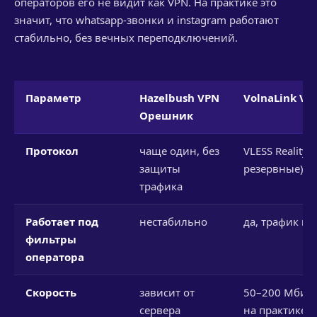
операторов его не видит как VPN. На практике это
значит, что whatsapp-звонки и instagram работают
стабильно, без вечных переподключений.
Параметр
Hazelbush VPN
VolnaLink VP
Орешник
Протокол
чаще один, без
VLESS Reality (
защиты
резервные)
трафика
Работает под
нестабильно
да, трафик ка
фильтры
оператора
Скорость
зависит от
50–200 Мбит/с
сервера
на практике)