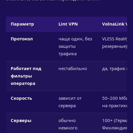
Параметр
Lint VPN
VolnaLink VP
Протокол
чаще один, без
VLESS Reality (
защиты
резервные)
трафика
Работает под
нестабильно
да, трафик ка
фильтры
оператора
Скорость
зависит от
50–200 Мбит/с
сервера
на практике)
Серверы
обычно
100+ (Германи
немного
Финляндия,