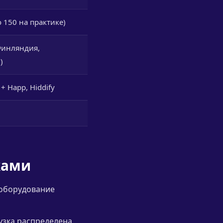
 150 на практике)
Финляндия,
)
 Happ, Hiddify
ками
 оборудование
узка распределена,