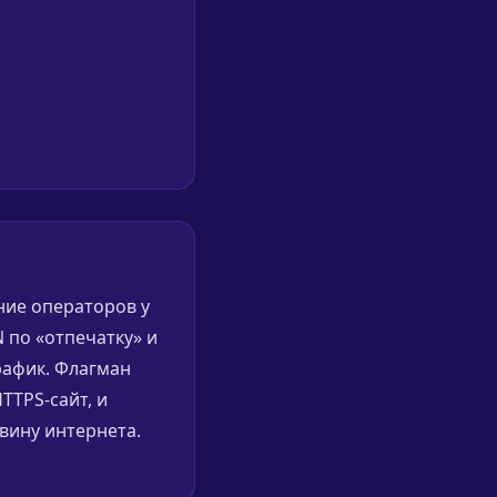
ние операторов у
 по «отпечатку» и
рафик. Флагман
TTPS-сайт, и
вину интернета.