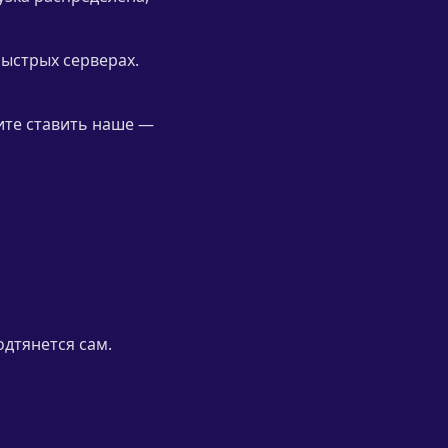
быстрых серверах.
тите ставить наше —
одтянется сам.