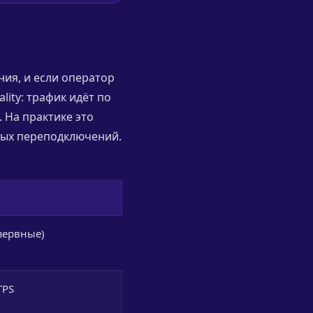
ия, и если оператор
lity: трафик идёт по
 На практике это
чных переподключений.
езервные)
TPS