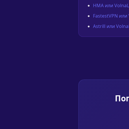
HMA или VolnaL
FastestVPN или
Astrill или Vol
Поп