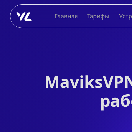
Главная
Тарифы
Уст
MaviksVPN
раб