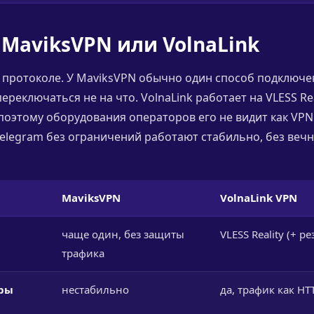
 MaviksVPN или VolnaLink
 протоколе. У MaviksVPN обычно один способ подключен
переключаться не на что. VolnaLink работает на VLESS Rea
поэтому оборудования операторов его не видит как VPN.
и telegram без ограничений работают стабильно, без ве
MaviksVPN
VolnaLink VPN
чаще один, без защиты
VLESS Reality (+ р
трафика
тры
нестабильно
да, трафик как HT