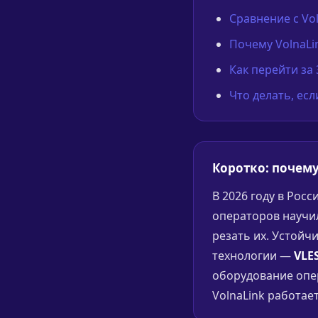
Сравнение с Vo
Почему VolnaLi
Как перейти за
Что делать, ес
Коротко: почему
В 2026 году в Рос
операторов научи
резать их. Устойч
технологии —
VLES
оборудование опер
VolnaLink работает