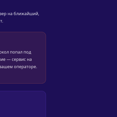
рвер на ближайший,
т.
окол попал под
ие — сервис на
а вашем операторе.