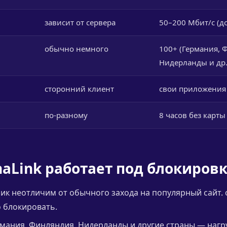
зависит от сервера
50–200 Мбит/с (до
обычно немного
100+ (Германия, 
Нидерланды и др.
сторонний клиент
свои приложения +
по-разному
8 часов без карты
naLink работает под блокиров
ик неотличим от обычного захода на популярный сайт.
 блокировать.
мания, Финляндия, Нидерланды и другие страны — нагр