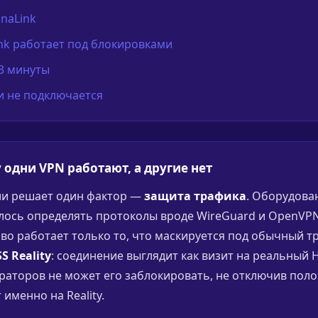
lnaLink
nk работает под блокировками
 3 минуты
ли не подключается
 одни VPN работают, а другие нет
сии решает один фактор —
защита трафика
. Оборудова
лось определять протоколы вроде WireGuard и OpenVPN
иво работает только то, что маскируется под обычный т
S Reality
: соединение выглядит как визит на реальный H
аторов не может его заблокировать, не отключив поло
 именно на Reality.