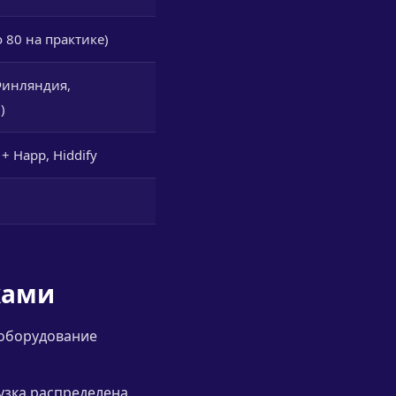
 80 на практике)
Финляндия,
)
 Happ, Hiddify
ками
 оборудование
узка распределена,