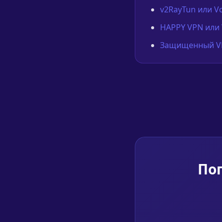
v2RayTun или V
HAPPY VPN или 
Защищенный VP
Поп