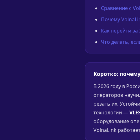
Сравнение с Vo
Почему VolnaLi
Как перейти за
Что делать, ес
Коротко: почему
В 2026 году в Рос
операторов научи
резать их. Устойч
технологии —
VLES
оборудование опер
VolnaLink работает