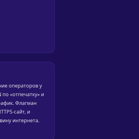
ние операторов у
 по «отпечатку» и
рафик. Флагман
TTPS-сайт, и
вину интернета.