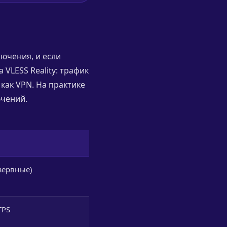
лючения, и если
 VLESS Reality: трафик
как VPN. На практике
ючений.
езервные)
TPS