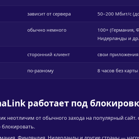
зависит от сервера
50–200 Мбит/с (до
обычно немного
100+ (Германия, 
Нидерланды и др.
сторонний клиент
свои приложения +
по-разному
8 часов без карты
naLink работает под блокиров
ик неотличим от обычного захода на популярный сайт.
 блокировать.
мания, Финляндия, Нидерланды и другие страны — нагр