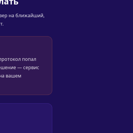
лать
рвер на ближайший,
т.
 протокол попал
решение — сервис
 на вашем