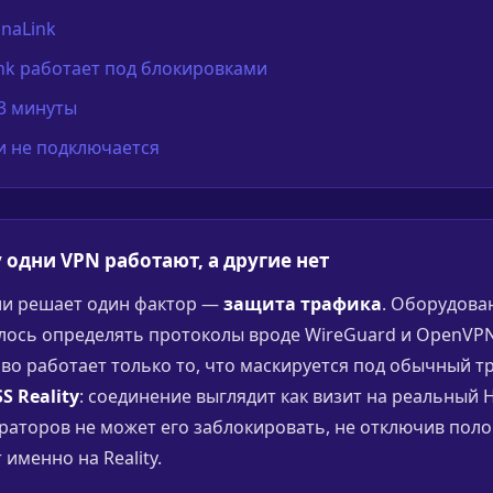
lnaLink
nk работает под блокировками
 3 минуты
ли не подключается
 одни VPN работают, а другие нет
сии решает один фактор —
защита трафика
. Оборудова
лось определять протоколы вроде WireGuard и OpenVPN
иво работает только то, что маскируется под обычный т
S Reality
: соединение выглядит как визит на реальный H
аторов не может его заблокировать, не отключив поло
 именно на Reality.