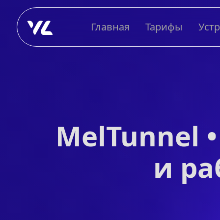
Главная
Тарифы
Уст
MelTunnel 
и ра