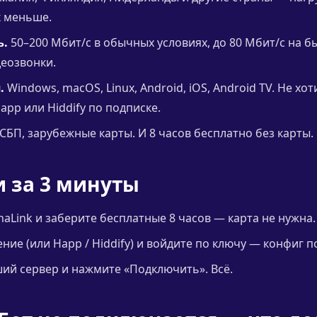
к меньше.
ь.
50–200 Мбит/с в обычных условиях, до 80 Мбит/с на б
деозвонки.
.
Windows, macOS, Linux, Android, iOS, Android TV. Не хо
app или Hiddify по подписке.
СБП, зарубежные карты. И 8 часов бесплатно без карты.
и за 3 минуты
naLink и заберите бесплатные 8 часов — карта не нужна.
ие (или Happ / Hiddify) и войдите по ключу — конфиг п
й сервер и нажмите «Подключить». Всё.