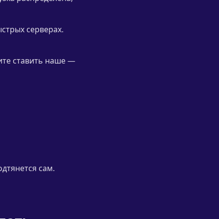
ыстрых серверах.
тите ставить наше —
одтянется сам.