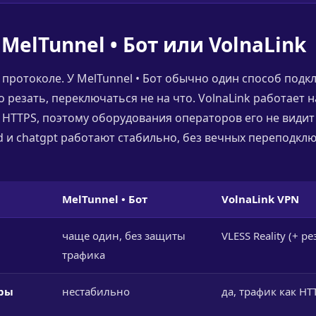
MelTunnel • Бот или VolnaLink
 протоколе. У MelTunnel • Бот обычно один способ подк
 резать, переключаться не на что. VolnaLink работает на
 HTTPS, поэтому оборудования операторов его не видит 
rd и chatgpt работают стабильно, без вечных переподкл
MelTunnel • Бот
VolnaLink VPN
чаще один, без защиты
VLESS Reality (+ р
трафика
тры
нестабильно
да, трафик как HT