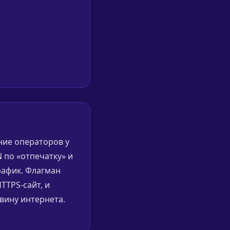
ние операторов у
 по «отпечатку» и
рафик. Флагман
TTPS-сайт, и
вину интернета.