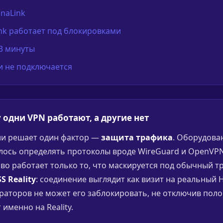
lnaLink
nk работает под блокировками
 3 минуты
ли не подключается
 одни VPN работают, а другие нет
сии решает один фактор —
защита трафика
. Оборудова
лось определять протоколы вроде WireGuard и OpenVPN
иво работает только то, что маскируется под обычный т
S Reality
: соединение выглядит как визит на реальный H
аторов не может его заблокировать, не отключив поло
 именно на Reality.