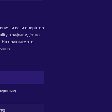
ения, и если оператор
lity: трафик идёт по
 На практике это
ечных
езервные)
TPS