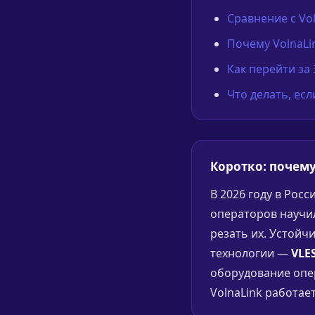
Сравнение с Vo
Почему VolnaLi
Как перейти за
Что делать, ес
Коротко: почему
В 2026 году в Рос
операторов научи
резать их. Устойч
технологии —
VLES
оборудование опер
VolnaLink работает