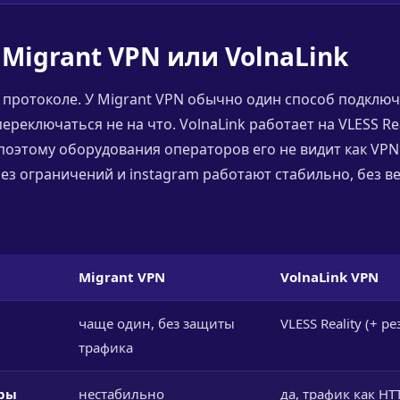
Migrant VPN или VolnaLink
 протоколе. У Migrant VPN обычно один способ подключ
переключаться не на что. VolnaLink работает на VLESS Rea
поэтому оборудования операторов его не видит как VPN.
 без ограничений и instagram работают стабильно, без в
Migrant VPN
VolnaLink VPN
чаще один, без защиты
VLESS Reality (+ р
трафика
тры
нестабильно
да, трафик как HT