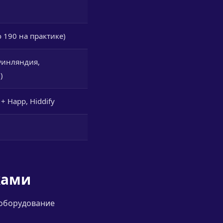
 190 на практике)
Финляндия,
)
 Happ, Hiddify
ками
 оборудование