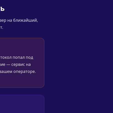
ть
рвер на ближайший,
т.
отокол попал под
ие — сервис на
а вашем операторе.