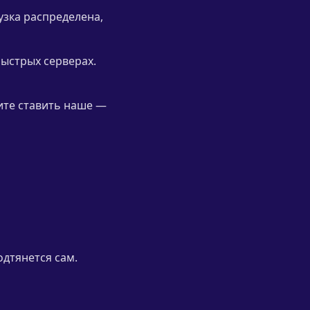
узка распределена,
быстрых серверах.
тите ставить наше —
одтянется сам.