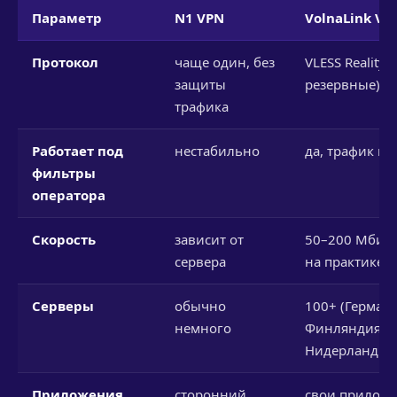
Параметр
N1 VPN
VolnaLink VP
Протокол
чаще один, без
VLESS Reality (
защиты
резервные)
трафика
Работает под
нестабильно
да, трафик ка
фильтры
оператора
Скорость
зависит от
50–200 Мбит/с
сервера
на практике)
Серверы
обычно
100+ (Германи
немного
Финляндия,
Нидерланды и
Приложения
сторонний
свои приложе