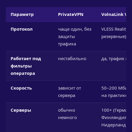
Параметр
PrivateVPN
VolnaLink VP
Протокол
чаще один, без
VLESS Reality (
защиты
резервные)
трафика
Работает под
нестабильно
да, трафик ка
фильтры
оператора
Скорость
зависит от
50–200 Мбит/с
сервера
на практике)
Серверы
обычно
100+ (Германи
немного
Финляндия,
Нидерланды и