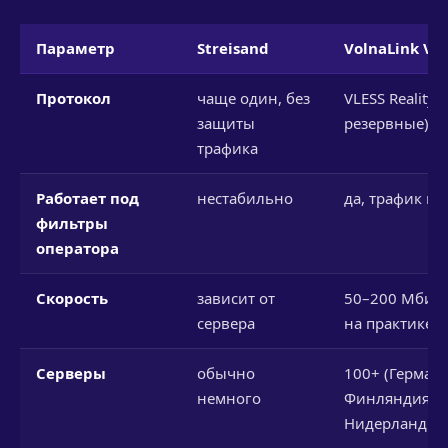
Параметр
Streisand
VolnaLink VP
Протокол
чаще один, без
VLESS Reality (
защиты
резервные)
трафика
Работает под
нестабильно
да, трафик ка
фильтры
оператора
Скорость
зависит от
50–200 Мбит/с
сервера
на практике)
Серверы
обычно
100+ (Германи
немного
Финляндия,
Нидерланды и