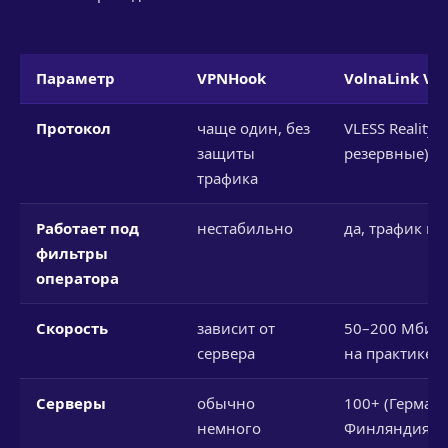
Параметр
VPNHook
VolnaLink VP
Протокол
чаще один, без
VLESS Reality (
защиты
резервные)
трафика
Работает под
нестабильно
да, трафик ка
фильтры
оператора
Скорость
зависит от
50–200 Мбит/с
сервера
на практике)
Серверы
обычно
100+ (Германи
немного
Финляндия,