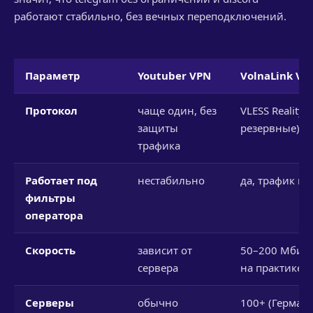
работают стабильно, без вечных переподключений.
Параметр
Youtuber VPN
VolnaLink VP
Протокол
чаще один, без
VLESS Reality (
защиты
резервные)
трафика
Работает под
нестабильно
да, трафик ка
фильтры
оператора
Скорость
зависит от
50–200 Мбит/с
сервера
на практике)
Серверы
обычно
100+ (Германи