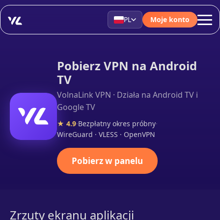
PL
Moje konto
Pobierz VPN na Android
TV
VolnaLink VPN · Działa na Android TV i
Google TV
★ 4.9
·
Bezpłatny okres próbny
·
WireGuard · VLESS · OpenVPN
Pobierz w panelu
Zrzuty ekranu aplikacji