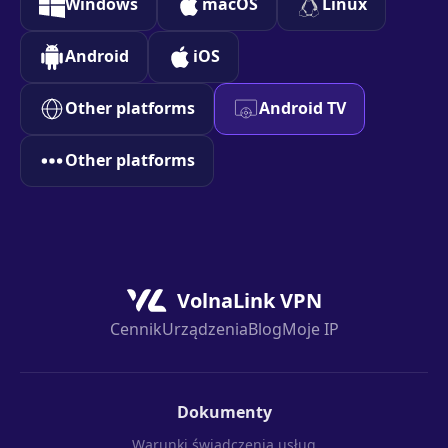
Windows
macOS
Linux
Android
iOS
Other platforms
Android TV
Other platforms
VolnaLink VPN
Cennik
Urządzenia
Blog
Moje IP
Dokumenty
Warunki świadczenia usług