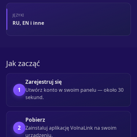
JĘZYKI
RU, EN i inne
Jak zacząć
Zarejestruj się
1
Utwórz konto w swoim panelu — około 30
sekund.
Pobierz
2
Zainstaluj aplikację VolnaLink na swoim
urządzeniu.