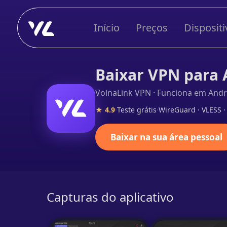
Início
Preços
Dispositi
Baixar VPN para 
VolnaLink VPN · Funciona em Andr
★ 4.9
·
Teste grátis
·
WireGuard · VLESS 
Baixar na sua área pessoal
Capturas do aplicativo