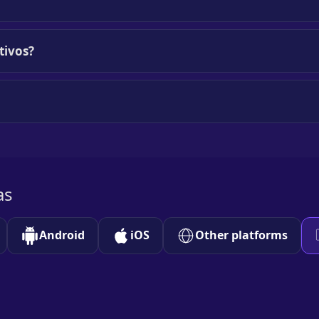
tivos?
as
Android
iOS
Other platforms