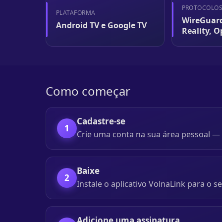
PROTOCOLO
PLATAFORMA
WireGuard
Android TV e Google TV
Reality, 
Como começar
Cadastre-se
1
Crie uma conta na sua área pessoal —
Baixe
2
Instale o aplicativo VolnaLink para o se
Adicione uma assinatura